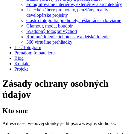
Fotografovanie interiérov, exteriérov a architektúry
Letecké zábery pre hotely, penzióny, reality a
developérske projekty
Gastro fotografia pre hotely, reštaurácie a kaviarne
Glamour, móda, boudoir
Svadobný fotograf východ
Rodinné fotenie, tehotenské a detské fotenie
360 virtuálne prehliadky
Tlač fotografií
Prenájom fotoateliéru
Blog
Kontakt
Projekt
Zásady ochrany osobných
údajov
Kto sme
Adresa našej webovej stránky je: https://www.jms-studio.sk.