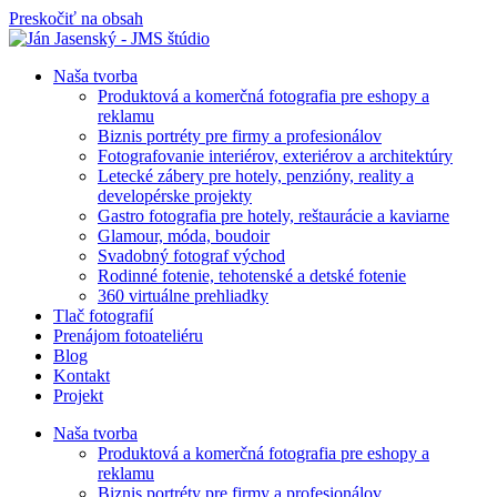
Preskočiť na obsah
Naša tvorba
Produktová a komerčná fotografia pre eshopy a
reklamu
Biznis portréty pre firmy a profesionálov
Fotografovanie interiérov, exteriérov a architektúry
Letecké zábery pre hotely, penzióny, reality a
developérske projekty
Gastro fotografia pre hotely, reštaurácie a kaviarne
Glamour, móda, boudoir
Svadobný fotograf východ
Rodinné fotenie, tehotenské a detské fotenie
360 virtuálne prehliadky
Tlač fotografií
Prenájom fotoateliéru
Blog
Kontakt
Projekt
Naša tvorba
Produktová a komerčná fotografia pre eshopy a
reklamu
Biznis portréty pre firmy a profesionálov