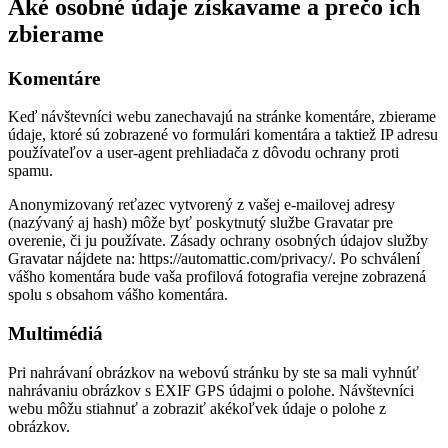
Aké osobné údaje získavame a prečo ich
zbierame
Komentáre
Keď návštevníci webu zanechavajú na stránke komentáre, zbierame
údaje, ktoré sú zobrazené vo formulári komentára a taktiež IP adresu
používateľov a user-agent prehliadača z dôvodu ochrany proti
spamu.
Anonymizovaný reťazec vytvorený z vašej e-mailovej adresy
(nazývaný aj hash) môže byť poskytnutý službe Gravatar pre
overenie, či ju používate. Zásady ochrany osobných údajov služby
Gravatar nájdete na: https://automattic.com/privacy/. Po schválení
vášho komentára bude vaša profilová fotografia verejne zobrazená
spolu s obsahom vášho komentára.
Multimédiá
Pri nahrávaní obrázkov na webovú stránku by ste sa mali vyhnúť
nahrávaniu obrázkov s EXIF GPS údajmi o polohe. Návštevníci
webu môžu stiahnuť a zobraziť akékoľvek údaje o polohe z
obrázkov.