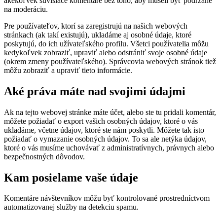
akékoľvek súvisiace komentáre bez toho, aby museli byť podržané
na moderáciu.
Pre používateľov, ktorí sa zaregistrujú na našich webových
stránkach (ak takí existujú), ukladáme aj osobné údaje, ktoré
poskytujú, do ich užívateľského profilu. Všetci používatelia môžu
kedykoľvek zobraziť, upraviť alebo odstrániť svoje osobné údaje
(okrem zmeny používateľského). Správcovia webových stránok tiež
môžu zobraziť a upraviť tieto informácie.
Aké práva máte nad svojimi údajmi
Ak na tejto webovej stránke máte účet, alebo ste tu pridali komentár,
môžete požiadať o export vašich osobných údajov, ktoré o vás
ukladáme, včetne údajov, ktoré ste nám poskytli. Môžete tak isto
požiadať o vymazanie osobných údajov. To sa ale netýka údajov,
ktoré o vás musíme uchovávať z administratívnych, právnych alebo
bezpečnostných dôvodov.
Kam posielame vaše údaje
Komentáre návštevníkov môžu byť kontrolované prostredníctvom
automatizovanej služby na detekciu spamu.