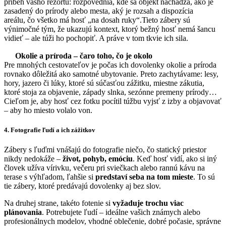
príbeh vášho rezortu: rozpovednia, kde sa objekt nachádza, ako je
zasadený do prírody alebo mesta, aký je rozsah a dispozícia
areálu, čo všetko má hosť „na dosah ruky“.Tieto zábery sú
výnimočné tým, že ukazujú kontext, ktorý bežný hosť nemá šancu
vidieť – ale túži ho pochopiť. A práve v tom tkvie ich sila.
Okolie a príroda – čaro toho, čo je okolo
Pre mnohých cestovateľov je počas ich dovolenky okolie a príroda
rovnako dôležitá ako samotné ubytovanie. Preto zachytávame: lesy,
hory, jazero či lúky, ktoré sú súčasťou zážitku, miestne zákutia,
ktoré stoja za objavenie, západy slnka, sezónne premeny prírody…
Cieľom je, aby hosť cez fotku pocítil túžbu vyjsť z izby a objavovať
– aby ho miesto volalo von.
4. Fotografie ľudí a ich zážitkov
Zábery s ľuďmi vnášajú do fotografie niečo, čo statický priestor
nikdy nedokáže –
život, pohyb, emóciu
. Keď hosť vidí, ako si iný
človek užíva vírivku, večeru pri sviečkach alebo rannú kávu na
terase s výhľadom, ľahšie si
predstaví seba na tom mieste
. To sú
tie zábery, ktoré predávajú dovolenky aj bez slov.
Na druhej strane, takéto fotenie si
vyžaduje trochu viac
plánovania
. Potrebujete ľudí – ideálne vašich známych alebo
profesionálnych modelov, vhodné oblečenie, dobré počasie, správne