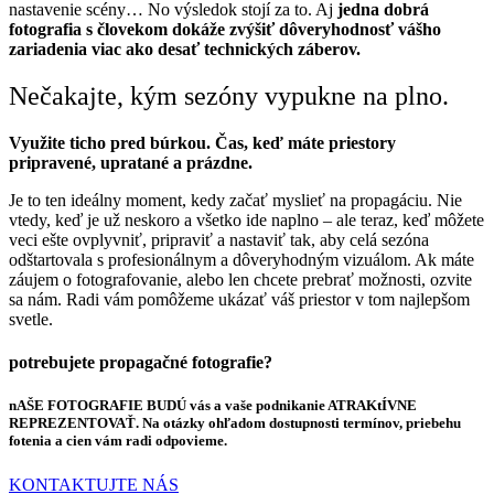
nastavenie scény… No výsledok stojí za to. Aj
jedna dobrá
fotografia s človekom dokáže zvýšiť dôveryhodnosť vášho
zariadenia viac ako desať technických záberov.
Nečakajte, kým sezóny vypukne na plno.
Využite ticho pred búrkou. Čas, keď máte priestory
pripravené, upratané a prázdne.
Je to ten ideálny moment, kedy začať myslieť na propagáciu. Nie
vtedy, keď je už neskoro a všetko ide naplno – ale teraz, keď môžete
veci ešte ovplyvniť, pripraviť a nastaviť tak, aby celá sezóna
odštartovala s profesionálnym a dôveryhodným vizuálom. Ak máte
záujem o fotografovanie, alebo len chcete prebrať možnosti, ozvite
sa nám. Radi vám pomôžeme ukázať váš priestor v tom najlepšom
svetle.
potrebujete
propagačné fotografie?
nAŠE FOTOGRAFIE BUDÚ vás a vaše podnikanie ATRAKtÍVNE
REPREZENTOVAŤ. Na otázky ohľadom dostupnosti termínov, priebehu
fotenia a cien vám radi odpovieme.
KONTAKTUJTE NÁS