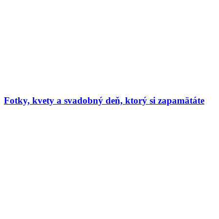
Fotky, kvety a svadobný deň, ktorý si zapamätáte