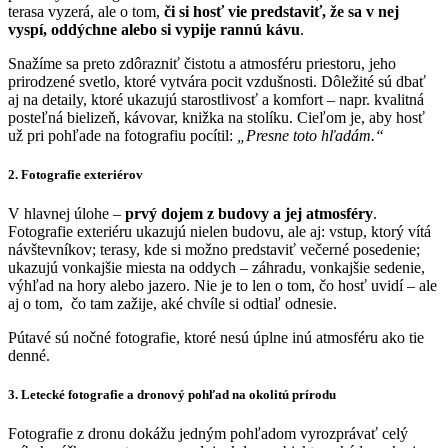
terasa vyzerá, ale o tom,
či si hosť vie predstaviť, že sa v nej
vyspí, oddýchne alebo si vypije rannú kávu
.
Snažíme sa preto zdôrazniť čistotu a atmosféru priestoru, jeho
prirodzené svetlo, ktoré vytvára pocit vzdušnosti. Dôležité sú dbať
aj na detaily, ktoré ukazujú starostlivosť a komfort – napr. kvalitná
posteľná bielizeň, kávovar, knižka na stolíku. Cieľom je, aby hosť
už pri pohľade na fotografiu pocítil:
„Presne toto hľadám.“
2. Fotografie exteriérov
V hlavnej úlohe –
prvý dojem z budovy a jej atmosféry
.
Fotografie exteriéru ukazujú nielen budovu, ale aj: vstup, ktorý vítá
návštevníkov; terasy, kde si možno predstaviť večerné posedenie;
ukazujú vonkajšie miesta na oddych – záhradu, vonkajšie sedenie,
výhľad na hory alebo jazero. Nie je to len o tom, čo hosť uvidí – ale
aj o tom, čo tam zažije, aké chvíle si odtiaľ odnesie.
Pútavé sú nočné fotografie, ktoré nesú úplne inú atmosféru ako tie
denné.
3. Letecké fotografie a dronový pohľad na okolitú prírodu
Fotografie z dronu dokážu jedným pohľadom vyrozprávať celý