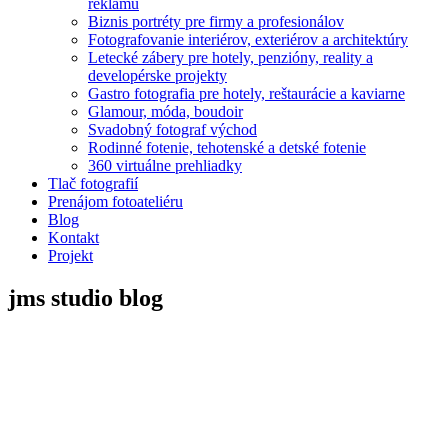
reklamu
Biznis portréty pre firmy a profesionálov
Fotografovanie interiérov, exteriérov a architektúry
Letecké zábery pre hotely, penzióny, reality a
developérske projekty
Gastro fotografia pre hotely, reštaurácie a kaviarne
Glamour, móda, boudoir
Svadobný fotograf východ
Rodinné fotenie, tehotenské a detské fotenie
360 virtuálne prehliadky
Tlač fotografií
Prenájom fotoateliéru
Blog
Kontakt
Projekt
jms studio
blog