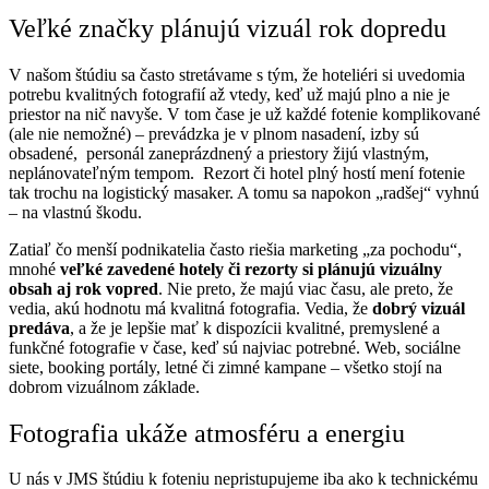
Veľké značky plánujú vizuál rok dopredu
V našom štúdiu sa často stretávame s tým, že hoteliéri si uvedomia
potrebu kvalitných fotografií až vtedy, keď už majú plno a nie je
priestor na nič navyše. V tom čase je už každé fotenie komplikované
(ale nie nemožné) – prevádzka je v plnom nasadení, izby sú
obsadené, personál zaneprázdnený a priestory žijú vlastným,
neplánovateľným tempom. Rezort či hotel plný hostí mení fotenie
tak trochu na logistický masaker. A tomu sa napokon „radšej“ vyhnú
– na vlastnú škodu.
Zatiaľ čo menší podnikatelia často riešia marketing „za pochodu“,
mnohé
veľké zavedené hotely či rezorty si plánujú vizuálny
obsah aj rok vopred
. Nie preto, že majú viac času, ale preto, že
vedia, akú hodnotu má kvalitná fotografia. Vedia, že
dobrý vizuál
predáva
, a že je lepšie mať k dispozícii kvalitné, premyslené a
funkčné fotografie v čase, keď sú najviac potrebné. Web, sociálne
siete, booking portály, letné či zimné kampane – všetko stojí na
dobrom vizuálnom základe.
Fotografia ukáže atmosféru a energiu
U nás v JMS štúdiu k foteniu nepristupujeme iba ako k technickému