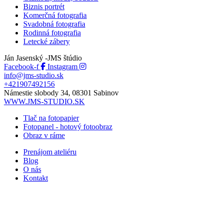
Biznis portrét
Komerčná fotografia
Svadobná fotografia
Rodinná fotografia
Letecké zábery
Ján Jasenský -JMS štúdio
Facebook-f
Instagram
info@jms-studio.sk
+421907492156
Námestie slobody 34, 08301 Sabinov
WWW.JMS-STUDIO.SK
Tlač na fotopapier
Fotopanel - hotový fotoobraz​
Obraz v ráme
Prenájom ateliéru
Blog
O nás
Kontakt