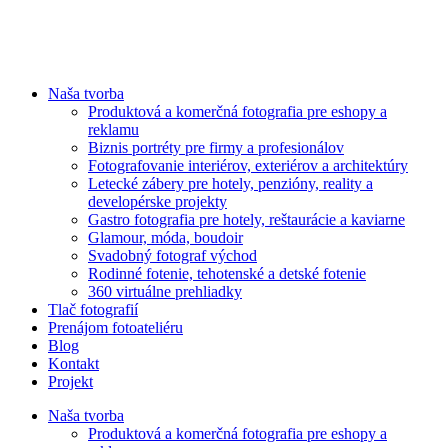
Naša tvorba
Produktová a komerčná fotografia pre eshopy a
reklamu
Biznis portréty pre firmy a profesionálov
Fotografovanie interiérov, exteriérov a architektúry
Letecké zábery pre hotely, penzióny, reality a
developérske projekty
Gastro fotografia pre hotely, reštaurácie a kaviarne
Glamour, móda, boudoir
Svadobný fotograf východ
Rodinné fotenie, tehotenské a detské fotenie
360 virtuálne prehliadky
Tlač fotografií
Prenájom fotoateliéru
Blog
Kontakt
Projekt
Naša tvorba
Produktová a komerčná fotografia pre eshopy a