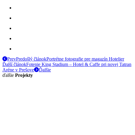
Prev
Predošlý článok
Portrétne fotografie pre magazín Hotelier
Ďalší článok
Fotenie King Stadium – Hotel & Caffe pri novej Tatran
Aréne v Prešove
Ďalšie
ďalšie
Projekty