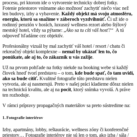
procesu, pri ktorom ide o vytvorenie technicky dobrej fotky.
Fotenie priestorov vnímame ako možnosť zachytiť niečo viac než
len budovy, izby a vybavenie.
Každý objekt má svoju atmosféru,
energiu, ktorú sa snažíme v záberoch vyzdvihnúť.
Či už ide o
rodinný penzión v horách, luxusný wellness rezort alebo štýlový
mestský hotel, vždy sa pýtame: „
Ako sa tu cíti váš hosť?“
A tú
odpoveď hľadáme cez objektív.
Profesionálny vizuál by mal zachytiť váš hotel / resort / chatu či
rekreačný objekt komplexne –
nemal by ukázať len to, čo
ponúkate, ale aj to, čo zákazník u vás zažije
.
Už na prvom pohľade na fotky niekde na booking webe si každý
človek hneď tvorí predstavu – o tom,
kde bude spať, čo tam uvidí,
ako sa bude cítiť.
Kvalitné fotografie túto predstavu nielen
vytvoria, ale aj nasmerujú. Preto v našej práci kladieme dôraz nielen
na technickú kvalitu, ale aj na
pocit
, ktorý snímka vyvolá. A práve
ten rozhoduje.
V rámci prípravy propagačných materiálov sa preto sústredime na:
1. Fotografie interiérov
Izby, apartmány, lobby, reštaurácie, wellness zóny či konferenčné
priestory… Fotografie interiérov nie sú len o tom, ako izba / sála /