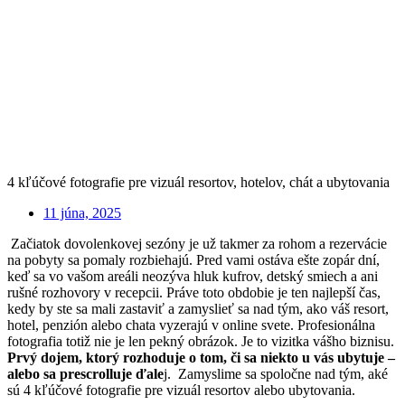
4 kľúčové fotografie pre vizuál resortov, hotelov, chát a ubytovania
11 júna, 2025
Začiatok dovolenkovej sezóny je už takmer za rohom a rezervácie
na pobyty sa pomaly rozbiehajú. Pred vami ostáva ešte zopár dní,
keď sa vo vašom areáli neozýva hluk kufrov, detský smiech a ani
rušné rozhovory v recepcii. Práve toto obdobie je ten najlepší čas,
kedy by ste sa mali zastaviť a zamyslieť sa nad tým, ako váš resort,
hotel, penzión alebo chata vyzerajú v online svete. Profesionálna
fotografia totiž nie je len pekný obrázok. Je to vizitka vášho biznisu.
Prvý dojem, ktorý rozhoduje o tom, či sa niekto u vás ubytuje –
alebo sa prescrolluje ďale
j. Zamyslime sa spoločne nad tým, aké
sú 4 kľúčové fotografie pre vizuál resortov alebo ubytovania.